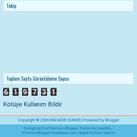
Takip
Toplam Sayfa Görüntüleme Sayısı
6
1
9
7
3
1
Kötüye Kullanım Bildir
Copyright ©
2026
BAHADIR SÜMER
| Powered by
Blogger
Design by
FlexiThemes
| Blogger Theme by
Lasantha
-
PremiumBloggerTemplates.com
|
Rapid Domain Search