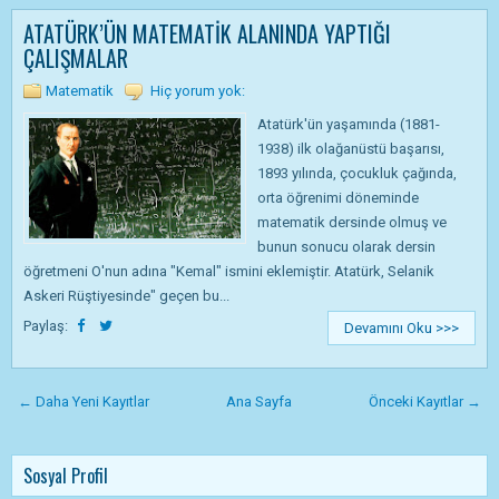
ATATÜRK’ÜN MATEMATİK ALANINDA YAPTIĞI
ÇALIŞMALAR
Matematik
Hiç yorum yok:
Atatürk'ün yaşamında (1881-
1938) ilk olağanüstü başarısı,
1893 yılında, çocukluk çağında,
orta öğrenimi döneminde
matematik dersinde olmuş ve
bunun sonucu olarak dersin
öğretmeni O'nun adına "Kemal" ismini eklemiştir. Atatürk, Selanik
Askeri Rüştiyesinde" geçen bu...
Paylaş:
Devamını Oku >>>
← Daha Yeni Kayıtlar
Ana Sayfa
Önceki Kayıtlar →
Sosyal Profil