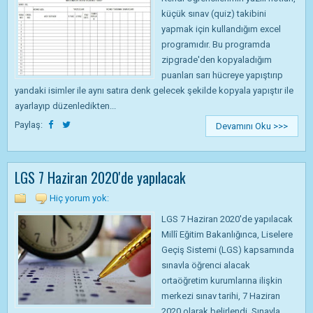
küçük sınav (quiz) takibini
yapmak için kullandığım excel
programıdır. Bu programda
zipgrade'den kopyaladığım
puanları sarı hücreye yapıştırıp
yandaki isimler ile aynı satıra denk gelecek şekilde kopyala yapıştır ile
ayarlayıp düzenledikten...
Paylaş:
Devamını Oku >>>
LGS 7 Haziran 2020'de yapılacak
Hiç yorum yok:
LGS 7 Haziran 2020'de yapılacak
Millî Eğitim Bakanlığınca, Liselere
Geçiş Sistemi (LGS) kapsamında
sınavla öğrenci alacak
ortaöğretim kurumlarına ilişkin
merkezi sınav tarihi, 7 Haziran
2020 olarak belirlendi. Sınavla