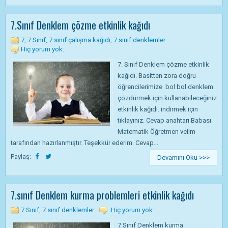
7.Sınıf Denklem çözme etkinlik kağıdı
7
,
7.Sınıf
,
7.sınıf çalışma kağıdı
,
7.sınıf denklemler
Hiç yorum yok:
7. Sınıf Denklem çözme etkinlik
kağıdı. Basitten zora doğru
öğrencilerimize bol bol denklem
çözdürmek için kullanabileceğiniz
etkinlik kağıdı. indirmek için
tıklayınız. Cevap anahtarı Babası
Matematik Öğretmen velim
tarafından hazırlanmıştır. Teşekkür ederim. Cevap...
Paylaş:
Devamını Oku >>>
7.sınıf Denklem kurma problemleri etkinlik kağıdı
7.Sınıf
,
7.sınıf denklemler
Hiç yorum yok:
7.Sınıf Denklem kurma