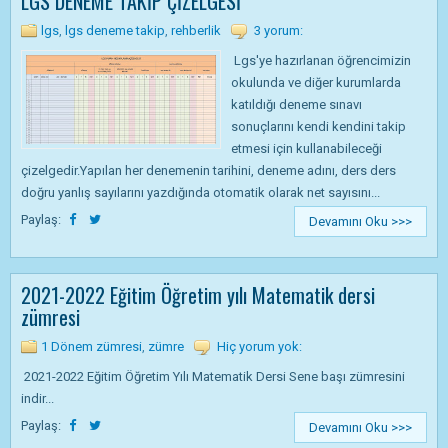
LGS DENEME TAKİP ÇİZELGESİ
lgs
,
lgs deneme takip
,
rehberlik
3 yorum:
Lgs'ye hazırlanan öğrencimizin
okulunda ve diğer kurumlarda
katıldığı deneme sınavı
sonuçlarını kendi kendini takip
etmesi için kullanabileceği
çizelgedir.Yapılan her denemenin tarihini, deneme adını, ders ders
doğru yanlış sayılarını yazdığında otomatik olarak net sayısını...
Paylaş:
Devamını Oku >>>
2021-2022 Eğitim Öğretim yılı Matematik dersi
zümresi
1 Dönem zümresi
,
zümre
Hiç yorum yok:
2021-2022 Eğitim Öğretim Yılı Matematik Dersi Sene başı zümresini
indir...
Paylaş:
Devamını Oku >>>