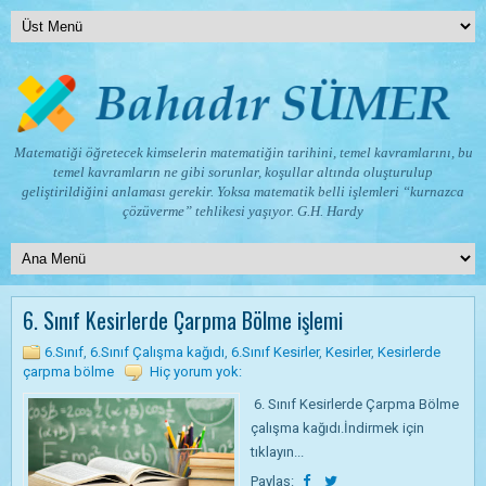
Matematiği öğretecek kimselerin matematiğin tarihini, temel kavramlarını, bu
temel kavramların ne gibi sorunlar, koşullar altında oluşturulup
geliştirildiğini anlaması gerekir. Yoksa matematik belli işlemleri “kurnazca
çözüverme” tehlikesi yaşıyor.
G.H. Hardy
6. Sınıf Kesirlerde Çarpma Bölme işlemi
6.Sınıf
,
6.Sınıf Çalışma kağıdı
,
6.Sınıf Kesirler
,
Kesirler
,
Kesirlerde
çarpma bölme
Hiç yorum yok:
6. Sınıf Kesirlerde Çarpma Bölme
çalışma kağıdı.İndirmek için
tıklayın...
Paylaş: