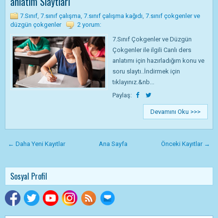
anlatım Slaytları
7.Sınıf
,
7.sınıf çalışma
,
7.sınıf çalışma kağıdı
,
7.sınıf çokgenler ve
düzgün çokgenler
2 yorum:
7.Sınıf Çokgenler ve Düzgün
Çokgenler ile ilgili Canlı ders
anlatımı için hazırladığım konu ve
soru slaytı..İndirmek için
tıklayınız.&nb...
Paylaş:
Devamını Oku >>>
← Daha Yeni Kayıtlar
Ana Sayfa
Önceki Kayıtlar →
Sosyal Profil