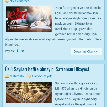
Hiç yorum yok:
7.Sınıf Dörtgenler ve özellikleri ile
ilgili Canlı derste kullanmak için
hazırladığım slaytı öğrencilerim ile
paylaşıyorum. Dörtgenlerin
özellikleri ile ilgili yazmaları
gereken notlar çok olduğu için,
öğrencilerime anlatırken vakit kaybetmemek için not tutturmadım. Ders
bitiminde...
Paylaş:
Devamını Oku >>>
Üslü Sayıları hafife almayın. Satrancın Hikayesi.
Matematik
Hiç yorum yok:
Satrancın kayıtlara göre ilk kez
MS. 570 yıllarında Hindistan’da
oynandığını biliyoruz. Daha önce
Çin’de de bu oyunun oynandığı
rivayet ediliyor.Rivayet olunur ki