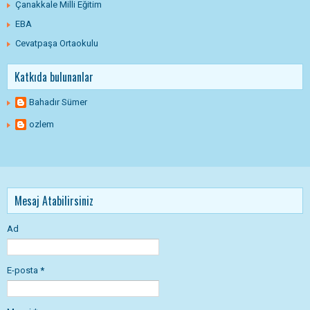
Çanakkale Milli Eğitim
EBA
Cevatpaşa Ortaokulu
Katkıda bulunanlar
Bahadır Sümer
ozlem
Mesaj Atabilirsiniz
Ad
E-posta
*