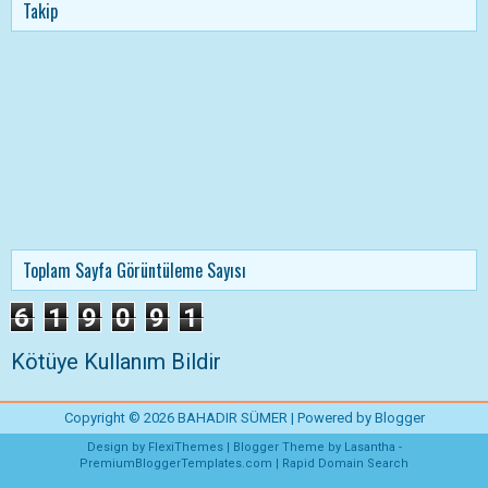
Takip
Toplam Sayfa Görüntüleme Sayısı
6
1
9
0
9
1
Kötüye Kullanım Bildir
Copyright ©
2026
BAHADIR SÜMER
| Powered by
Blogger
Design by
FlexiThemes
| Blogger Theme by
Lasantha
-
PremiumBloggerTemplates.com
|
Rapid Domain Search