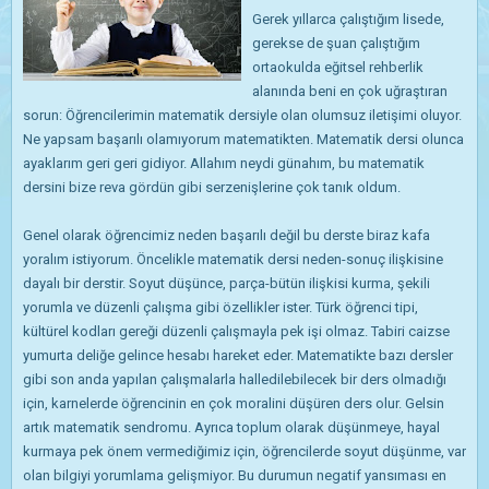
Gerek yıllarca çalıştığım lisede,
gerekse de şuan çalıştığım
ortaokulda eğitsel rehberlik
alanında beni en çok uğraştıran
sorun: Öğrencilerimin matematik dersiyle olan olumsuz iletişimi oluyor.
Ne yapsam başarılı olamıyorum matematikten. Matematik dersi olunca
ayaklarım geri geri gidiyor. Allahım neydi günahım, bu matematik
dersini bize reva gördün gibi serzenişlerine çok tanık oldum.
Genel olarak öğrencimiz neden başarılı değil bu derste biraz kafa
yoralım istiyorum. Öncelikle matematik dersi neden-sonuç ilişkisine
dayalı bir derstir. Soyut düşünce, parça-bütün ilişkisi kurma, şekili
yorumla ve düzenli çalışma gibi özellikler ister. Türk öğrenci tipi,
kültürel kodları gereği düzenli çalışmayla pek işi olmaz. Tabiri caizse
yumurta deliğe gelince hesabı hareket eder. Matematikte bazı dersler
gibi son anda yapılan çalışmalarla halledilebilecek bir ders olmadığı
için, karnelerde öğrencinin en çok moralini düşüren ders olur. Gelsin
artık matematik sendromu. Ayrıca toplum olarak düşünmeye, hayal
kurmaya pek önem vermediğimiz için, öğrencilerde soyut düşünme, var
olan bilgiyi yorumlama gelişmiyor. Bu durumun negatif yansıması en