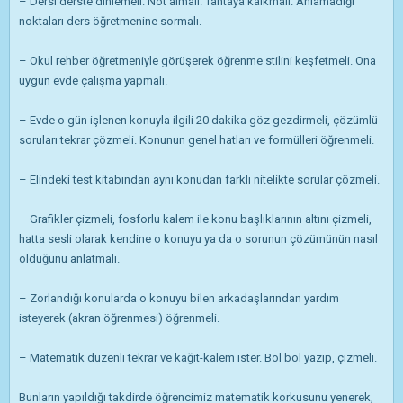
– Dersi derste dinlemeli. Not almalı. Tahtaya kalkmalı. Anlamadığı
noktaları ders öğretmenine sormalı.
– Okul rehber öğretmeniyle görüşerek öğrenme stilini keşfetmeli. Ona
uygun evde çalışma yapmalı.
– Evde o gün işlenen konuyla ilgili 20 dakika göz gezdirmeli, çözümlü
soruları tekrar çözmeli. Konunun genel hatları ve formülleri öğrenmeli.
– Elindeki test kitabından aynı konudan farklı nitelikte sorular çözmeli.
– Grafikler çizmeli, fosforlu kalem ile konu başlıklarının altını çizmeli,
hatta sesli olarak kendine o konuyu ya da o sorunun çözümünün nasıl
olduğunu anlatmalı.
– Zorlandığı konularda o konuyu bilen arkadaşlarından yardım
isteyerek (akran öğrenmesi) öğrenmeli.
– Matematik düzenli tekrar ve kağıt-kalem ister. Bol bol yazıp, çizmeli.
Bunların yapıldığı takdirde öğrencimiz matematik korkusunu yenerek,