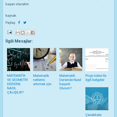
başarı olacaktır.
kaynak:
Paylaş:
İlgili Mesajlar:
MATEMATİK
Matematik
Matematik
Proje ödevi ile
VE GEOMETRİ
netlerini
Dersinde Nasıl
ilgili belgeler
DERSİNE
artırmak için.
başarılı
NASIL
Olurum?
ÇALIŞILIR?
Çanakkale