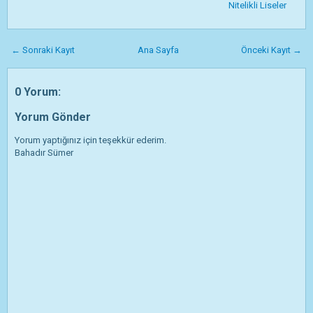
Nitelikli Liseler
← Sonraki Kayıt
Ana Sayfa
Önceki Kayıt →
0 Yorum:
Yorum Gönder
Yorum yaptığınız için teşekkür ederim.
Bahadır Sümer