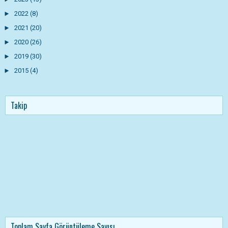
►
2022
(8)
►
2021
(20)
►
2020
(26)
►
2019
(30)
►
2015
(4)
Takip
Toplam Sayfa Görüntüleme Sayısı