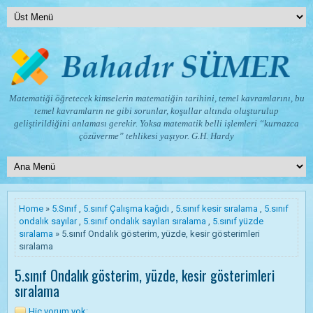
Matematiği öğretecek kimselerin matematiğin tarihini, temel kavramlarını, bu
temel kavramların ne gibi sorunlar, koşullar altında oluşturulup
geliştirildiğini anlaması gerekir. Yoksa matematik belli işlemleri “kurnazca
çözüverme” tehlikesi yaşıyor.
G.H. Hardy
Home
»
5.Sınıf
,
5.sınıf Çalışma kağıdı
,
5.sınıf kesir sıralama
,
5.sınıf
ondalık sayılar
,
5.sınıf ondalık sayıları sıralama
,
5.sınıf yüzde
sıralama
» 5.sınıf Ondalık gösterim, yüzde, kesir gösterimleri
sıralama
5.sınıf Ondalık gösterim, yüzde, kesir gösterimleri
sıralama
Hiç yorum yok: