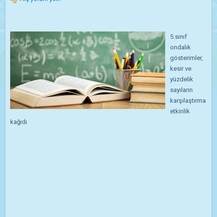
5.sınıf
ondalık
gösterimler,
kesir ve
yüzdelik
sayıların
karşılaştırma
etkinlik
kağıdı