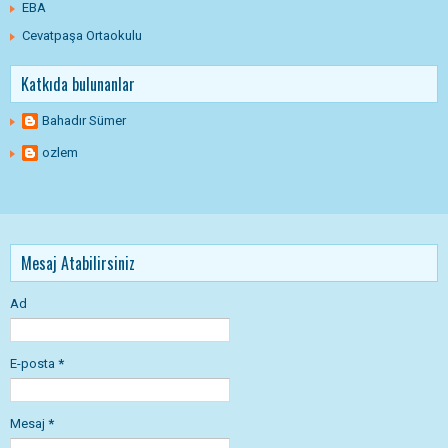
EBA
Cevatpaşa Ortaokulu
Katkıda bulunanlar
Bahadır Sümer
ozlem
Mesaj Atabilirsiniz
Ad
E-posta
*
Mesaj
*