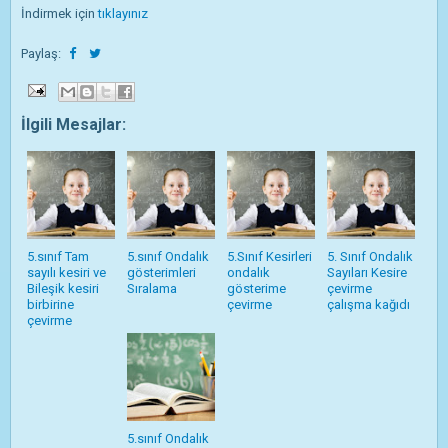
İndirmek için
tıklayınız
Paylaş:
İlgili Mesajlar:
5.sınıf Tam
5.sınıf Ondalık
5.Sınıf Kesirleri
5. Sınıf Ondalık
sayılı kesiri ve
gösterimleri
ondalık
Sayıları Kesire
Bileşik kesiri
Sıralama
gösterime
çevirme
birbirine
çevirme
çalışma kağıdı
çevirme
5.sınıf Ondalık